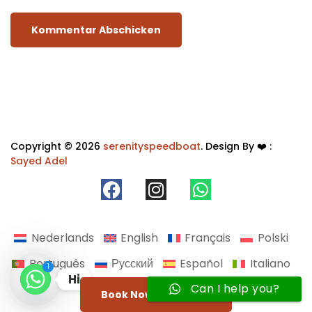
Copyright © 2026
serenityspeedboat
. Design By ❤️ :
Sayed Adel
Nederlands
English
Français
Polski
Português
Русский
Español
Italiano
1
Hi
Can I help you?
Türkçe
Українська
Book Now Whatsapp