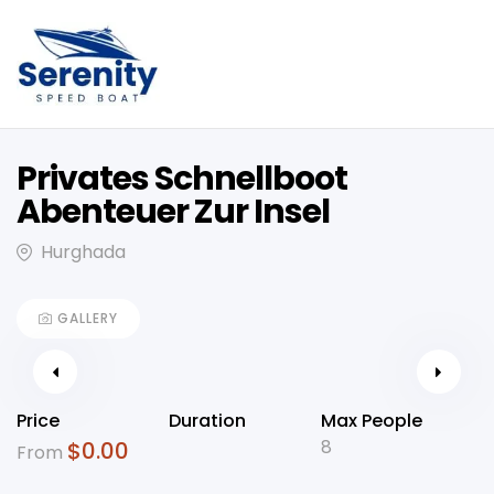
Privates Schnellboot
Abenteuer Zur Insel
Hurghada
GALLERY
Price
Duration
Max People
8
$
0.00
From