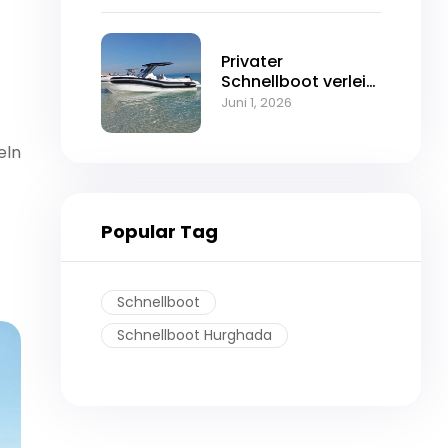
Privater
Schnellboot verleih
in Hurghada mit
Juni 1, 2026
Bad
eln
Popular Tag
Schnellboot
Schnellboot Hurghada