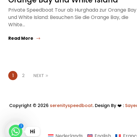
Private Speedboat Tour ab Hurghada zur Orange Bay
und White Island: Besuchen Sie die Orange Bay, die
White…
Read More
1
2
NEXT
Copyright © 2026
serenityspeedboat
. Design By ❤️ :
Saye
1
Hi
Nederlands
English
Franç