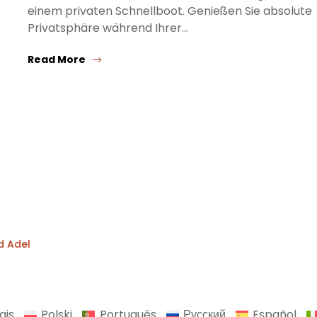
einem privaten Schnellboot. Genießen Sie absolute
Privatsphäre während Ihrer…
Read More
d Adel
ais
Polski
Português
Русский
Español