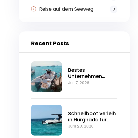
Reise auf dem Seeweg
3
Recent Posts
Bestes
Unternehmen
organisiert
Juli 7, 2026
Schnellbootfahrten
Hurghada
Schnellboot verleih
in Hurghada für
Insel- und Delfin
Juni 28, 2026