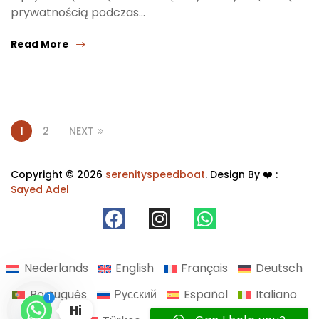
prywatnością podczas…
Read More
1
2
NEXT
Copyright © 2026
serenityspeedboat
. Design By ❤️ :
Sayed Adel
Nederlands
English
Français
Deutsch
Português
Русский
Español
Italiano
1
Hi