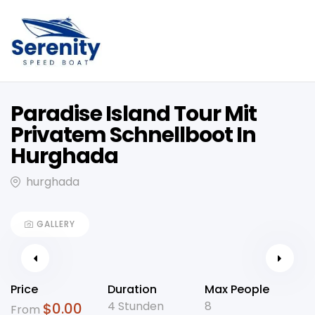
Paradise Island Tour Mit
Privatem Schnellboot In
Hurghada
hurghada
GALLERY
Price
Duration
Max People
4 Stunden
8
$
0.00
From