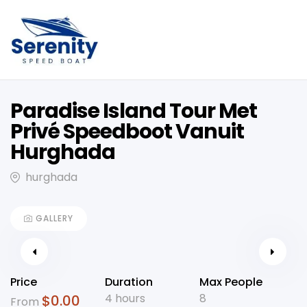
Paradise Island Tour Met
Privé Speedboot Vanuit
Hurghada
hurghada
GALLERY
Price
Duration
Max People
4 hours
8
$
0.00
From