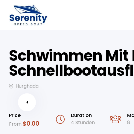
Schwimmen Mit D
Schnellbootausf
Hurghada
Price
Duration
Ma
4 Stunden
8
$
0.00
From