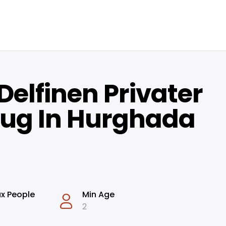
elfinen Privater
lug In Hurghada
x People
Min Age
2