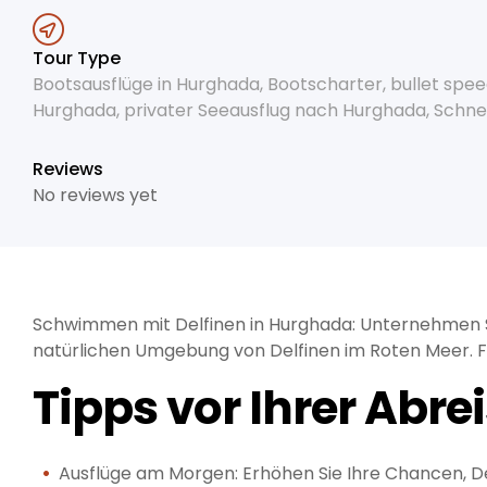
Tour Type
Bootsausflüge in Hurghada
,
Bootscharter
,
bullet spe
Hurghada
,
privater Seeausflug nach Hurghada
,
Schne
Reviews
No reviews yet
Schwimmen mit Delfinen in Hurghada: Unternehmen Si
natürlichen Umgebung von Delfinen im Roten Meer. Fü
Tipps vor Ihrer Abre
Ausflüge am Morgen: Erhöhen Sie Ihre Chancen, De