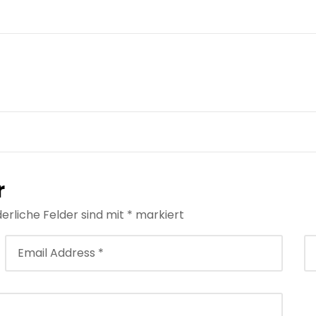
Hurghada
Hurghada
Hurghada
Hurghada
Hurghada
r
derliche Felder sind mit
*
markiert