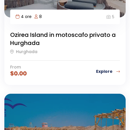
4 ore
8
5
Ozirea Island in motoscafo privato a
Hurghada
Hurghada
From
Explore
$
0.00