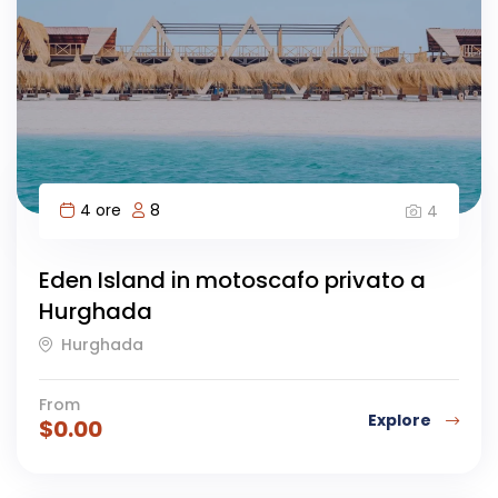
4 ore
8
4
Eden Island in motoscafo privato a
Hurghada
Hurghada
From
Explore
$
0.00