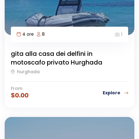
4 ore
8
1
gita alla casa dei delfini in
motoscafo privato Hurghada
hurghada
From
Explore
$
0.00