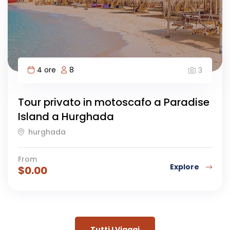
4 ore
8
3
Tour privato in motoscafo a Paradise
Island a Hurghada
hurghada
From
Explore
$
0.00
Tutti I Viaggi