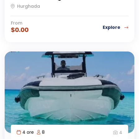
Hurghada
From
Explore
$
0.00
4 ore
8
4