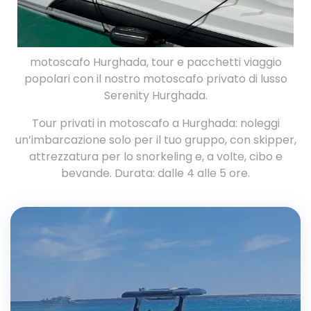
motoscafo Hurghada, tour e pacchetti viaggio
popolari con il nostro motoscafo privato di lusso
Prenota
Serenity Hurghada.
Ora
Tour privati ​​in motoscafo a Hurghada: noleggi
un’imbarcazione solo per il tuo gruppo, con skipper,
attrezzatura per lo snorkeling e, a volte, cibo e
bevande. Durata: dalle 4 alle 5 ore.