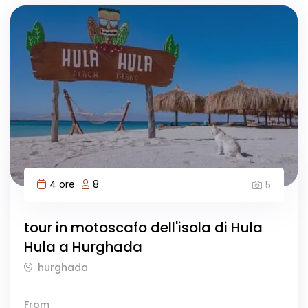
4 ore
8
5
tour in motoscafo dell'isola di Hula
Hula a Hurghada
hurghada
From