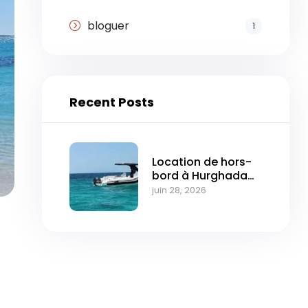
bloguer
1
Recent Posts
Location de hors-
bord à Hurghada
pour les excursions
juin 28, 2026