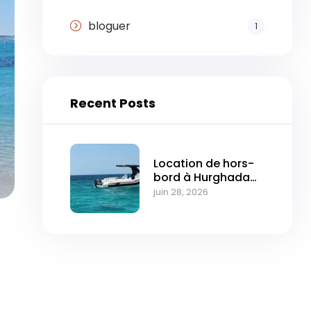
bloguer
1
Recent Posts
Location de hors-
bord à Hurghada
pour les excursions
juin 28, 2026